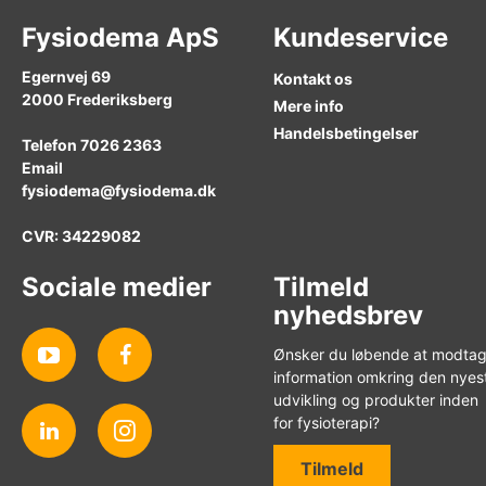
Fysiodema ApS
Kundeservice
Egernvej 69
Kontakt os
2000
Frederiksberg
Mere info
Handelsbetingelser
Telefon
7026 2363
Email
fysiodema@fysiodema.dk
CVR: 34229082
Sociale medier
Tilmeld
nyhedsbrev
Ønsker du løbende at modta
information omkring den nyes
udvikling og produkter inden
for fysioterapi?
Tilmeld