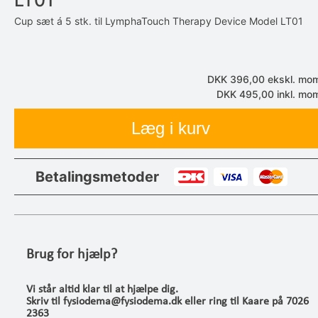
LT01
Cup sæt á 5 stk. til LymphaTouch Therapy Device Model LT0
DKK 396,00
ekskl. mo
DKK 495,00
inkl. mo
Læg i kurv
Betalingsmetoder
Brug for hjælp?
Vi står altid klar til at hjælpe dig.
Skriv til fysiodema@fysiodema.dk eller ring til Kaare på 7026
2363